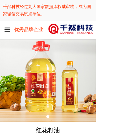
首页
千然科技经过九大国家数据库权威审核，成为国
家诚信交易试点单位。
企业简介
优秀品牌企业
끀
企业荣誉
企业环境
弘优咖啡
益生菌
红花籽油
新闻资讯
联系我们
红花籽油