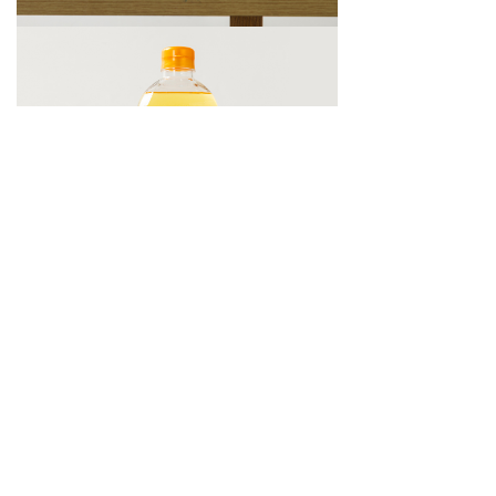
前一个：
无
ꄴ
后一个：
红花籽油微囊粉
ꄲ